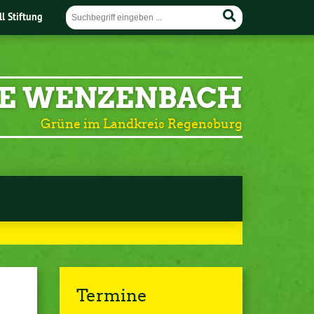
ll Stiftung
E WENZENBACH
Grüne im Landkreis Regensburg
Termine