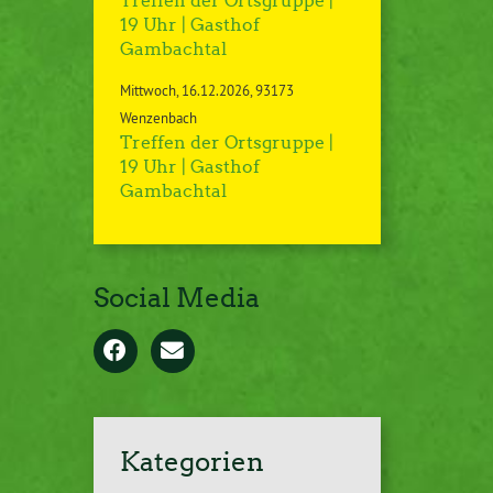
Treffen der Ortsgruppe |
19 Uhr | Gasthof
Gambachtal
Mittwoch
16.12.2026
93173
Wenzenbach
Treffen der Ortsgruppe |
19 Uhr | Gasthof
Gambachtal
Social Media
Kategorien