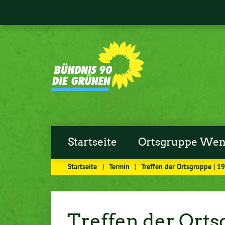
Startseite
Ortsgruppe Wen
Startseite
⟩
Termin
⟩
Treffen der Ortsgruppe | 1
Treffen der Ortsg