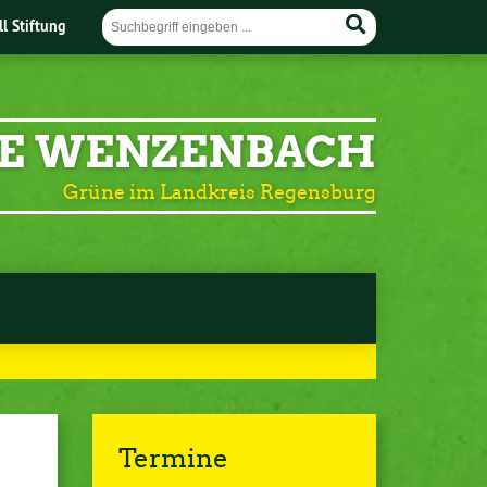
ll Stiftung
E WENZENBACH
Grüne im Landkreis Regensburg
Termine