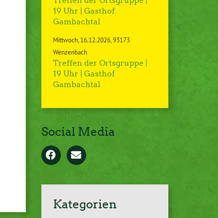
Treffen der Ortsgruppe |
19 Uhr | Gasthof
Gambachtal
Mittwoch
16.12.2026
93173
Wenzenbach
Treffen der Ortsgruppe |
19 Uhr | Gasthof
Gambachtal
Social Media
Kategorien