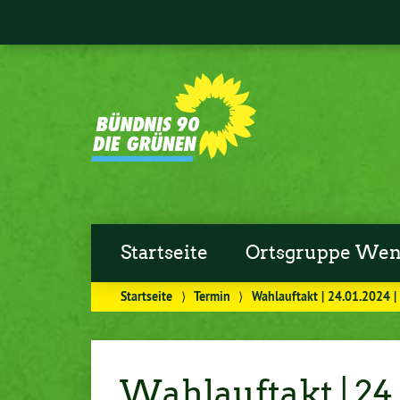
Startseite
Ortsgruppe Wen
Startseite
⟩
Termin
⟩
Wahlauftakt | 24.01.2024 
Wahlauftakt | 24.