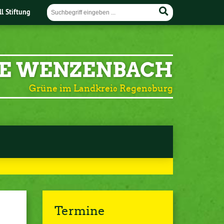
ll Stiftung
E WENZENBACH
Grüne im Landkreis Regensburg
Termine