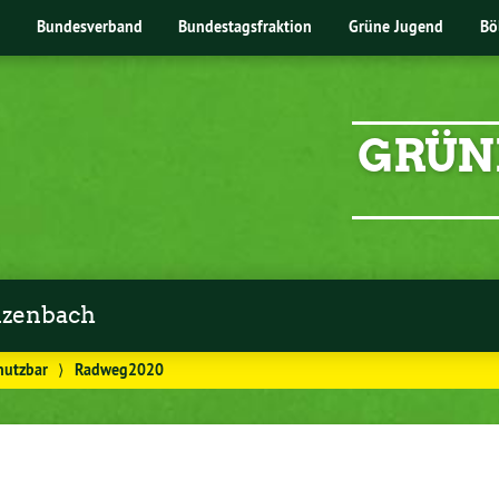
Bundesverband
Bundestagsfraktion
Grüne Jugend
Bö
GRÜN
zenbach
nutzbar
⟩
Radweg2020