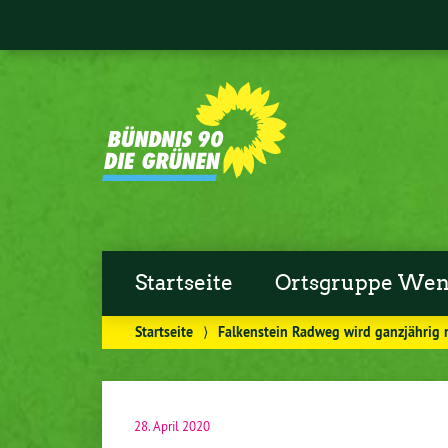
Startseite
Ortsgruppe Wen
Startseite
⟩
Falkenstein Radweg wird ganzjährig 
28. April 2020