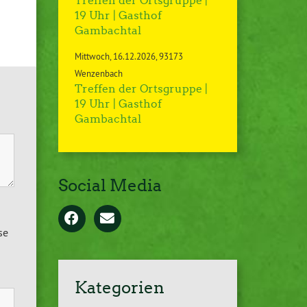
Treffen der Ortsgruppe |
19 Uhr | Gasthof
Gambachtal
Mittwoch
16.12.2026
93173
Wenzenbach
Treffen der Ortsgruppe |
19 Uhr | Gasthof
Gambachtal
Social Media
se
Kategorien