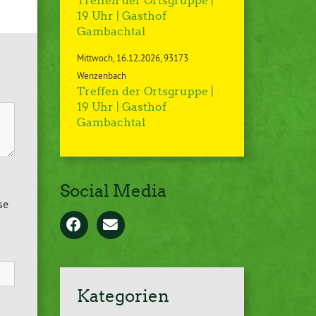
Treffen der Ortsgruppe |
19 Uhr | Gasthof
Gambachtal
Mittwoch
16.12.2026
93173
Wenzenbach
Treffen der Ortsgruppe |
19 Uhr | Gasthof
Gambachtal
Social Media
se
Kategorien