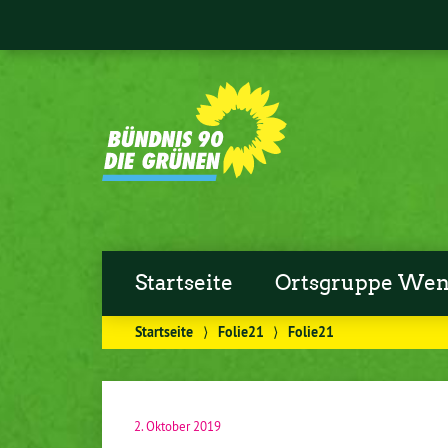
Startseite
Ortsgruppe Wen
Startseite
⟩
Folie21
⟩
Folie21
2. Oktober 2019