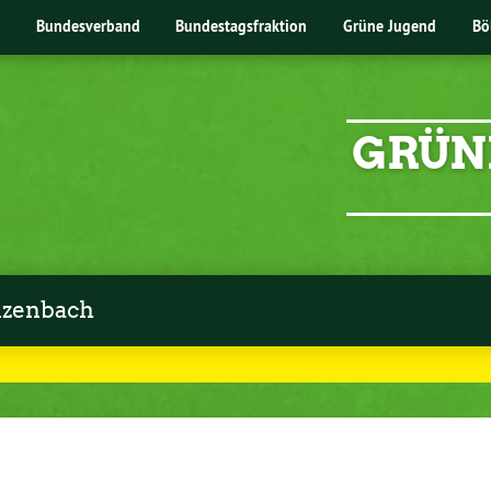
Bundesverband
Bundestagsfraktion
Grüne Jugend
Bö
GRÜN
zenbach