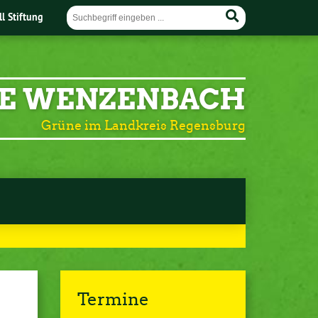
ll Stiftung
E WENZENBACH
Grüne im Landkreis Regensburg
Termine