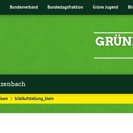
Bundesverband
Bundestagsfraktion
Grüne Jugend
Bö
GRÜN
zenbach
Team
⟩
bildAufstellung_klein