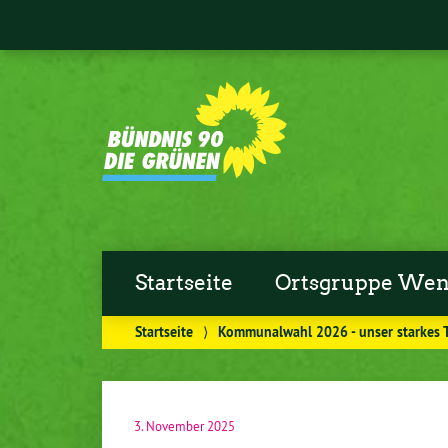
Startseite
Ortsgruppe Wen
Startseite
⟩
Kommunalwahl 2026 - unser starkes 
3. November 2025