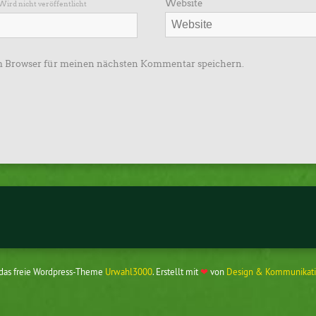
Website
Wird nicht veröffentlicht
m Browser für meinen nächsten Kommentar speichern.
 das freie Wordpress-Theme
Urwahl3000
. Erstellt mit
❤
von
Design & Kommunikati