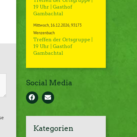
Treffen der Ortsgruppe |
19 Uhr | Gasthof
Gambachtal
Mittwoch
16.12.2026
93173
Wenzenbach
Treffen der Ortsgruppe |
19 Uhr | Gasthof
Gambachtal
Social Media
se
Kategorien