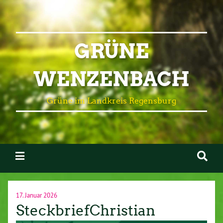
GRÜNE
WENZENBACH
Grüne im Landkreis Regensburg
17. Januar 2026
SteckbriefChristian