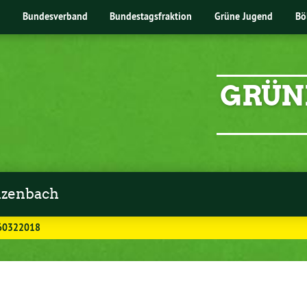
Bundesverband
Bundestagsfraktion
Grüne Jugend
Bö
GRÜN
zenbach
60322018