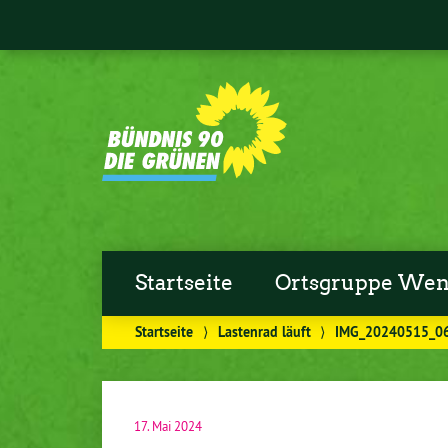
Startseite
Ortsgruppe Wen
Startseite
⟩
Lastenrad läuft
⟩
IMG_20240515_0
17. Mai 2024