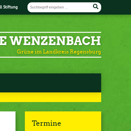
ll Stiftung
E WENZENBACH
Grüne im Landkreis Regensburg
Termine