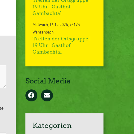
Treffen der Ortsgruppe |
19 Uhr | Gasthof
Gambachtal
Mittwoch
16.12.2026
93173
Wenzenbach
Treffen der Ortsgruppe |
19 Uhr | Gasthof
Gambachtal
Social Media
se
Kategorien