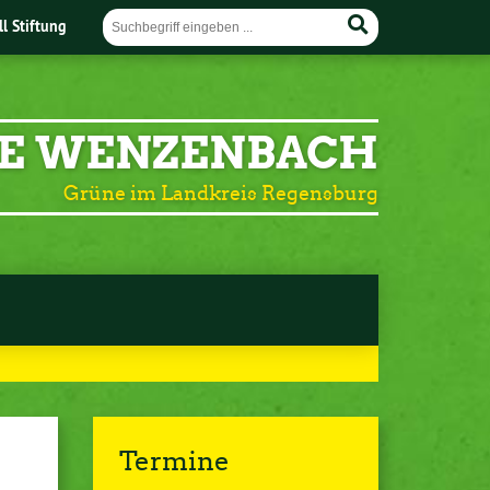
ll Stiftung
E WENZENBACH
Grüne im Landkreis Regensburg
Termine