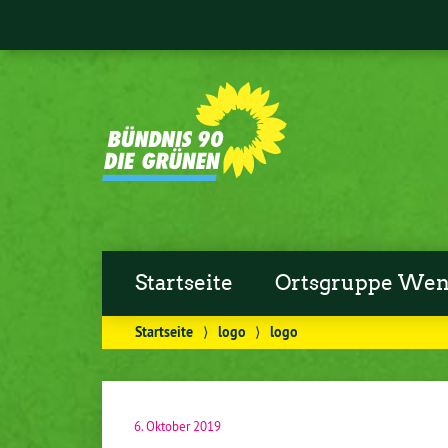
Startseite
Ortsgruppe Wen
Startseite
⟩
logo
⟩
logo
6. Oktober 2019