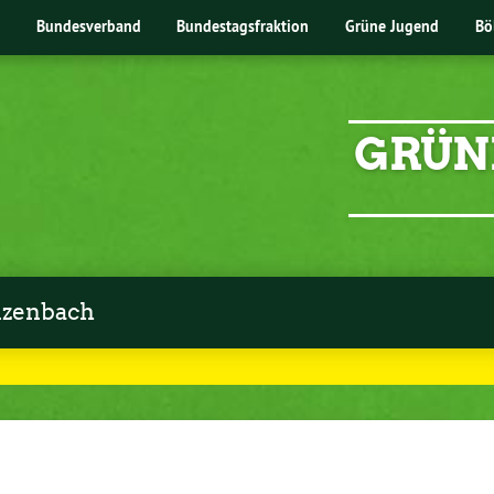
Bundesverband
Bundestagsfraktion
Grüne Jugend
Bö
GRÜN
zenbach