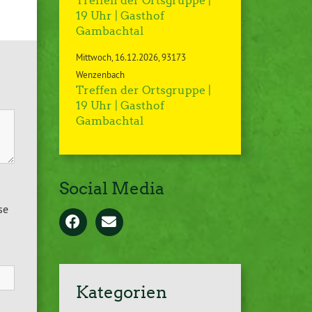
Treffen der Ortsgruppe |
19 Uhr | Gasthof
Gambachtal
Mittwoch
16.12.2026
93173
Wenzenbach
Treffen der Ortsgruppe |
19 Uhr | Gasthof
Gambachtal
Social Media
se
Kategorien