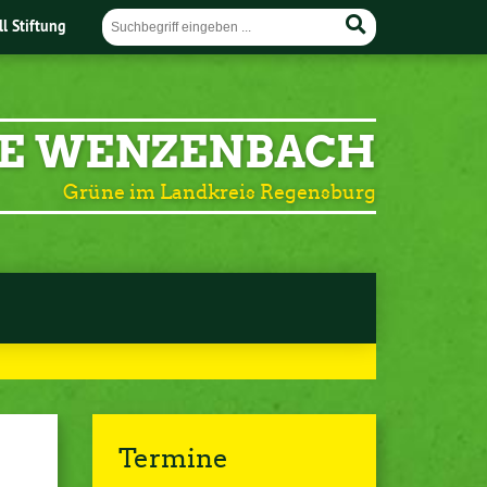
ll Stiftung
E WENZENBACH
Grüne im Landkreis Regensburg
Termine