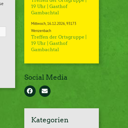
Treffen der Ortsgruppe |
se
19 Uhr | Gasthof
Gambachtal
Mittwoch
16.12.2026
93173
Wenzenbach
Treffen der Ortsgruppe |
19 Uhr | Gasthof
Gambachtal
Social Media
Kategorien