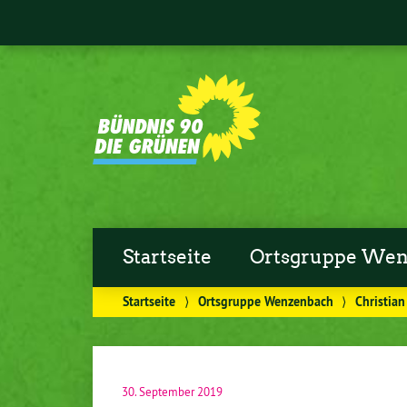
Startseite
Ortsgruppe Wen
Startseite
⟩
Ortsgruppe Wenzenbach
⟩
Christian
30. September 2019