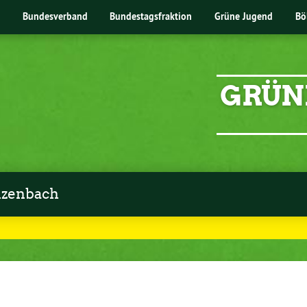
Bundesverband
Bundestagsfraktion
Grüne Jugend
Bö
GRÜN
zenbach