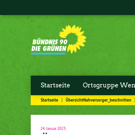
Startseite
Ortsgruppe Wen
Startseite
⟩
ÜbersichtNahversorger_beschnitten
24. Januar 2023