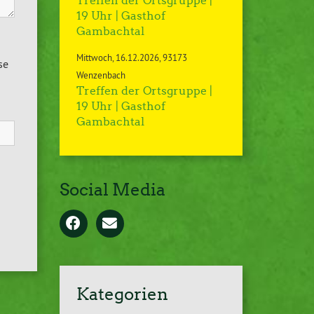
Treffen der Ortsgruppe |
19 Uhr | Gasthof
Gambachtal
Mittwoch
16.12.2026
93173
se
Wenzenbach
Treffen der Ortsgruppe |
19 Uhr | Gasthof
Gambachtal
Social Media
Kategorien