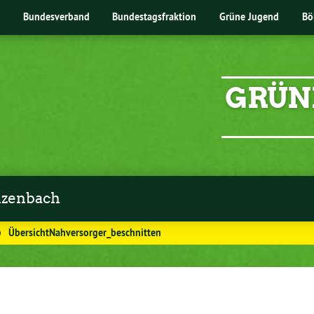
Bundesverband
Bundestagsfraktion
Grüne Jugend
Bö
GRÜN
zenbach
⟩
ÜbersichtNahversorger_beschnitten