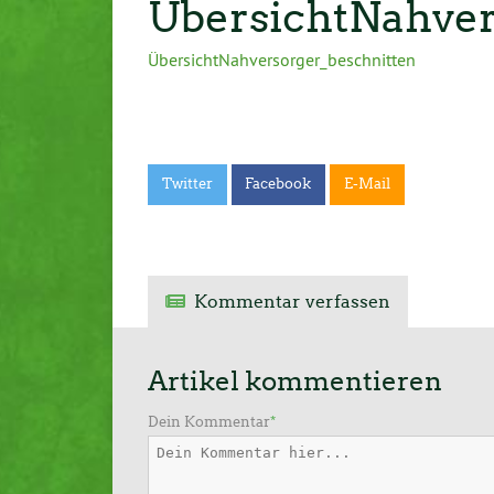
ÜbersichtNahver
ÜbersichtNahversorger_beschnitten
Twitter
Facebook
E-Mail
Kommentar verfassen
Artikel kommentieren
Dein Kommentar
*