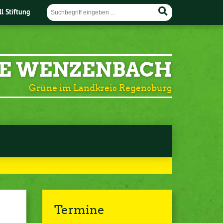
ll Stiftung
E WENZENBACH
Grüne im Landkreis Regensburg
Termine