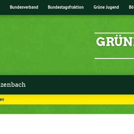
Bundesverband
Bundestagsfraktion
Grüne Jugend
Bö
GRÜN
zenbach
en