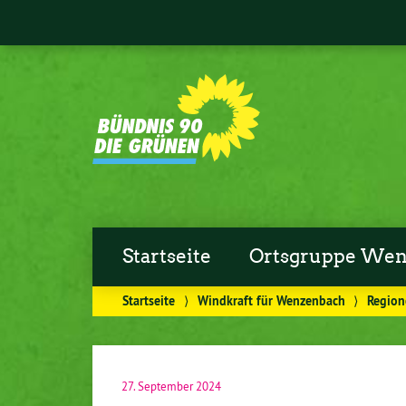
Startseite
Ortsgruppe Wen
Startseite
⟩
Windkraft für Wenzenbach
⟩
Region
27. September 2024