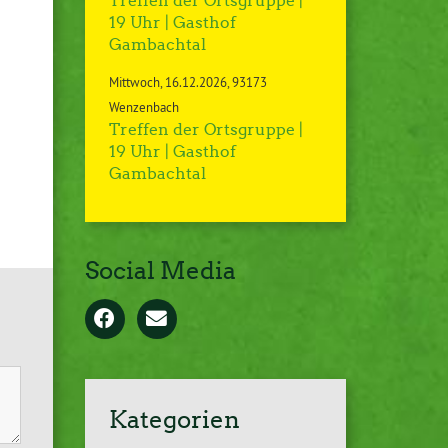
Treffen der Ortsgruppe |
19 Uhr | Gasthof
Gambachtal
Mittwoch
16.12.2026
93173
Wenzenbach
Treffen der Ortsgruppe |
19 Uhr | Gasthof
Gambachtal
Social Media
Kategorien